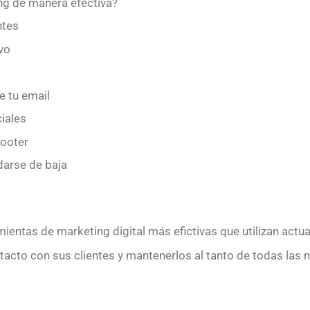
g de manera efectiva?
ntes
vo
e tu email
iales
footer
darse de baja
mientas de marketing digital más efictivas que utilizan act
acto con sus clientes y mantenerlos al tanto de todas las n