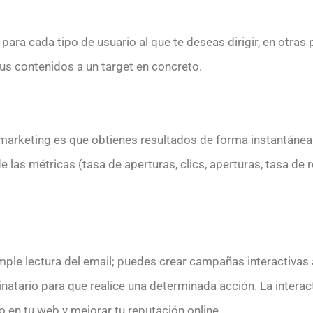
para cada tipo de usuario al que te deseas dirigir, en otra
us contenidos a un target en concreto.
 marketing es que obtienes resultados de forma instantáne
e las métricas (tasa de aperturas, clics, aperturas, tasa de 
mple lectura del email; puedes crear campañas interactivas al
tinatario para que realice una determinada acción. La intera
o en tu web y mejorar tu reputación online.