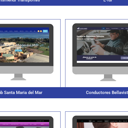
rismendi Transportes
E-ful
ub Santa Maria del Mar
Conductores Bellavis