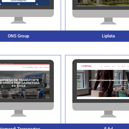
ONS Group
Liplata