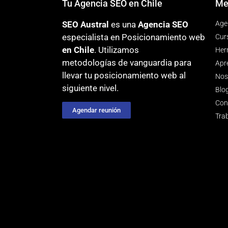
Tu Agencia SEO en Chile
Me
SEO Austral
es una
Agencia SEO
Age
especialista en Posicionamiento web
Cur
en Chile
. Utilizamos
Her
metodologías
de vanguardia para
Apr
llevar tu posicionamiento web al
Nos
siguiente nivel.
Blo
Con
Agendar reunión
Tra