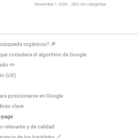
Noviembre 7, 2024
,
SEO
,
Sin categorizar
 búsqueda orgánicos? 🔎
que considera el algoritmo de Google
nido ✏️
rio (UX)

ara posicionarse en Google
abras clave
n-page
o relevante y de calidad
ortancia de los backlinks 🔗