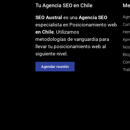
Tu Agencia SEO en Chile
Me
SEO Austral
es una
Agencia SEO
Age
especialista en Posicionamiento web
Cur
en Chile
. Utilizamos
Her
metodologías
de vanguardia para
Apr
llevar tu posicionamiento web al
Nos
siguiente nivel.
Blo
Con
Agendar reunión
Tra