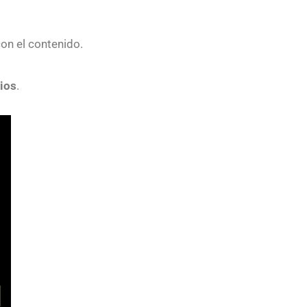
on el contenido.
rios
.