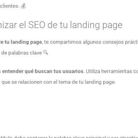
lientes. 💰
izar el SEO de tu landing page
de tu landing page
, te compartimos algunos consejos práct
n de palabras clave 🔍
s
entender qué buscan tus usuarios
. Utiliza herramientas
s
que se relacionen con el tema de tu landing page.
l título debe contener la palabra clave principal y ser atract