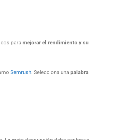
icos para
mejorar el rendimiento y su
 como
Semrush
. Selecciona una
palabra
ivo. La meta descripción debe ser breve,