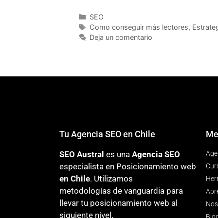
SEO
Como conseguir más lectores
,
Estrate
Deja un comentario
Tu Agencia SEO en Chile
Me
SEO Austral
es una
Agencia SEO
Age
especialista en Posicionamiento web
Cur
en Chile
. Utilizamos
Her
metodologías
de vanguardia para
Apr
llevar tu posicionamiento web al
Nos
siguiente nivel.
Blo