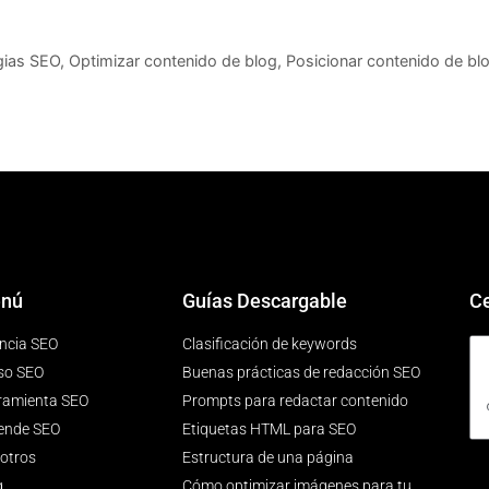
gias SEO
,
Optimizar contenido de blog
,
Posicionar contenido de bl
nú
Guías Descargable
Ce
ncia SEO
Clasificación de keywords
so SEO
Buenas prácticas de redacción SEO
ramienta SEO
Prompts para redactar contenido
ende SEO
Etiquetas HTML para SEO
otros
Estructura de una página
g
Cómo optimizar imágenes para tu