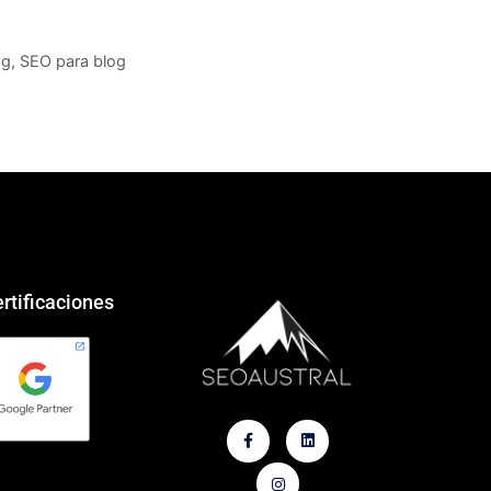
og
,
SEO para blog
rtificaciones