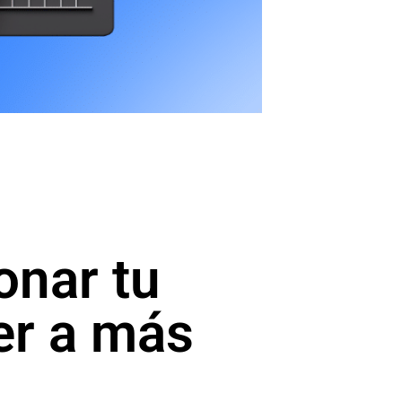
onar tu
er a más