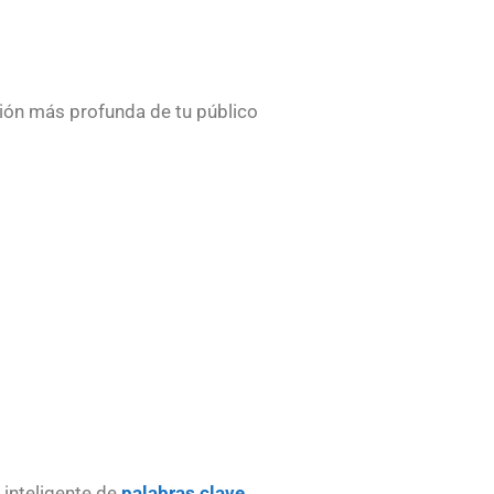
sión más profunda de tu público
inteligente de
palabras clave