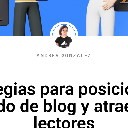
ANDREA GONZALEZ
egias para posici
do de blog y atra
lectores